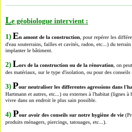
_____________________________________________________________
L
e géobiologue intervient :
E
1)
n amont de la construction
, pour repérer les diffé
d'eau souterrains, failles et cavités, radon, etc...) du terrai
implanter le bâtiment.
L
2)
ors de la construction ou de la rénovation
, on peu
des matériaux, sur le type d'isolation, ou pour des conseils 
P
3)
our neutraliser les differentes agressions dans l'h
Hartmann et autres, etc...) ou externes à l'habitat (lignes à 
vivre dans un endroit le plus sain possible.
P
4)
our avoir des conseils sur notre hygiène de vie
(Pr
produits ménagers, piercings, tatouages, etc...).