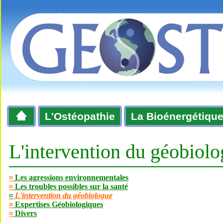
L'Ostéopathie
La Bioénergétiqu
L'intervention du géobiol
¤
Les agressions environnementales
¤
Les troubles possibles sur la santé
¤
L'intervention du géobiologue
¤
Expertises Géobiologiques
¤
Divers